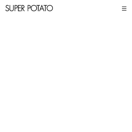
春秋ツギハギ
パークハイアット サイゴン
浦東 シャングリ・ラ 上海
パークハイアット ソウル